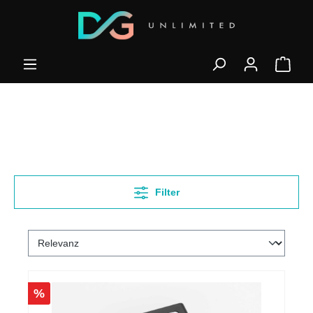
Filter
%