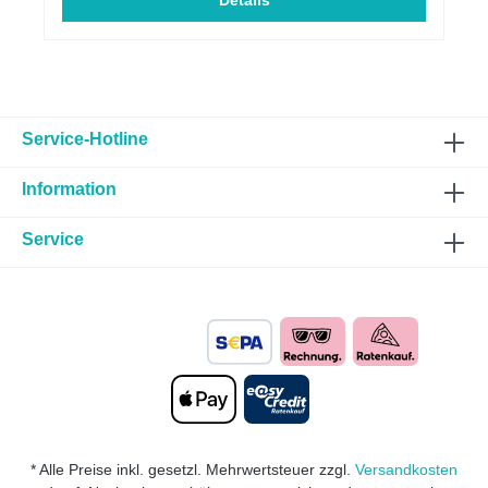
um dein Fahrzeug aufzuwerten und einen
Details
individuellen Style zu kreieren. Die Seitenschweller
wird nach OEM-Standards entwickelt und in
Deutschland hergestellt, um die höchste Qualität der
Materialien und Produkte zu gewährleisten.
Montage - Plug & Play! Du hast keine Lust auf eine
umständliche Montage? Dann ist unser Dachspoiler
genau das richtige für dich! Mit der Plug & Play
Service-Hotline
Lösung lässt sich dieser Heckspoiler in wenigen
Minuten durch das mitgelieferte 3M Klebeband
Information
montieren. Wir verlangten bei der Konstruktion ein
Höchstmaß an Genauigkeit, um dem Heckspoiler
eine perfekte Passform zu geben. Zusätzlich erhältst
Service
du eine detaillierte Einbauanleitung. Gutachten? Ja!
Im Lieferumfang ist eine allgemeine
Betriebserlaubnis (ABE) enthalten, damit du dein
Fahrzeug stressfrei im Straßenverkehr bewegen
kannst. Für welche Modelle sind die Seitenschweller
kompatibel? Die Seitenschweller sind passend für
alle VW Golf 8 Modelle Vorfacelift + Facelift: alle VW
Golf 8 Modelle (GTI / GTD / GTE / R / R-Line / Life
Edition etc.) Es handelt sich um kein original
Volkswagen Bauteil. Unsere Firma steht in keinerlei
wirtschaftlicher Verbindung mit der Volkswagen AG.
* Alle Preise inkl. gesetzl. Mehrwertsteuer zzgl.
Versandkosten