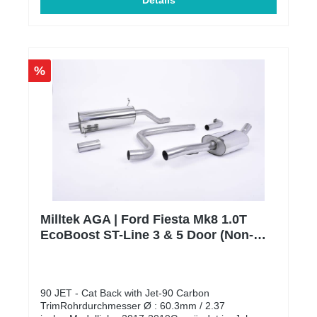
Mitarbeiter diese Abgasanlagen. Das große
Details
Engagement für die Perfektion der Auspuffanlagen
hat es ermöglicht, nach ISO9001:2015 zertifiziert zu
werden und eine der umfangreichsten
Produktpaletten an EG-zugelassenen
Auspuffanlagen auf dem Markt anzubieten, welche
%
alle vom TÜV in Deutschland geprüft und genehmigt
wurden. Bitte beachte, dass es sich um
Auftragsfertigungen handelt, dementsprechend kann
es je nach Auftragslage zu Verzögerungen kommen.
Alle unsere Milltek AGAs sind ECE zugelassen und
dadurch eintragungsfrei.** Der Preis für die Montage
wird individuell auf Ihr Fahrzeug berechnet und wird
daher weder angezeigt noch berechnet.
Milltek AGA | Ford Fiesta Mk8 1.0T
EcoBoost ST-Line 3 & 5 Door (Non-
OPF Only) | Carbon
90 JET - Cat Back with Jet-90 Carbon
TrimRohrdurchmesser Ø : 60.3mm / 2.37