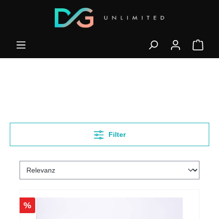
Filter
%