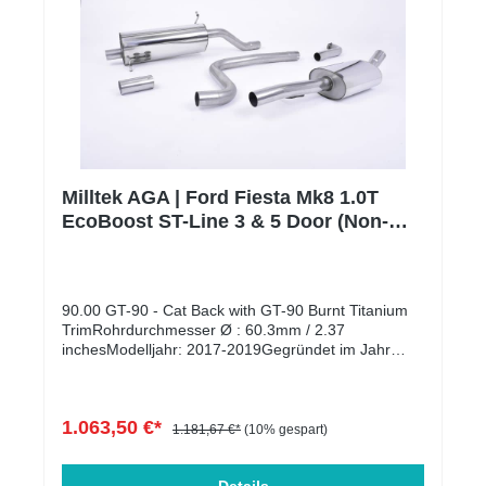
Milltek AGA | Ford Fiesta Mk8 1.0T
EcoBoost ST-Line 3 & 5 Door (Non-
OPF Only) | Burnt Titanium
90.00 GT-90 - Cat Back with GT-90 Burnt Titanium
TrimRohrdurchmesser Ø : 60.3mm / 2.37
inchesModelljahr: 2017-2019Gegründet im Jahr
1983, hat sich Milltek Sport zu einem der führenden
Hersteller von Auspuffanlagen mit einer ständig
wachsenden Palette von Fahrzeugen entwickelt. Mit
1.063,50 €*
Hauptsitz in Großbritannien und einem
1.181,67 €*
(10% gespart)
Entwicklungs- und Testzentrum am Nürburgring,
entwerfen, entwickeln und testen die erfahrenen