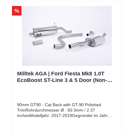
Produktpaletten an EG-zugelassenen
Auspuffanlagen auf dem Markt anzubieten, welche
%
alle vom TÜV in Deutschland geprüft und genehmigt
wurden. Bitte beachte, dass es sich um
Auftragsfertigungen handelt, dementsprechend kann
es je nach Auftragslage zu Verzögerungen kommen.
Alle unsere Milltek AGAs sind ECE zugelassen und
dadurch eintragungsfrei.** Der Preis für die Montage
wird individuell auf Ihr Fahrzeug berechnet und wird
daher weder angezeigt noch berechnet.
Milltek AGA | Ford Fiesta Mk8 1.0T
EcoBoost ST-Line 3 & 5 Door (Non-
OPF Only) | Poliert
90mm GT90 - Cat Back with GT-90 Polished
TrimRohrdurchmesser Ø : 60.3mm / 2.37
inchesModelljahr: 2017-2019Gegründet im Jahr
1983, hat sich Milltek Sport zu einem der führenden
Hersteller von Auspuffanlagen mit einer ständig
wachsenden Palette von Fahrzeugen entwickelt. Mit