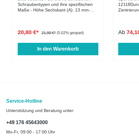
Schraubentypen und ihre spezifischen
(Felgensei
12118Durc
Maße:- Höhe Sechskant (A): 13 mm-
(Fahrzeugs
Zentrierun
Höhe Kegelbund (B): 12,5 mm-
2 Stück (
handelt es
Kopfdurchmesser (D1): 22 mm-
YouTube a
Durchstec
Schlüsselweite: 17 mm- Länge: 25 - 60
NLT & PHO
Zentrierun
20,80 €*
Ab
74,1
mm- Farbe: schwarz verzinkt
ansehenMo
Fahrverha
21,90 €*
(5.02% gespart)
herunterl
Vibratione
sogenannt
Distanzsc
In den Warenkorb
Der Artike
die Passfä
beiden Loc
Fahrzeugn
werden.**
- Hilfe hi
und ZBH a
Infoblatt 
Zusammen
- Download
und NLT d
Vermaßungs
ZBH (Fahr
gibt es in
PHO (Felge
Ausführung
beraten Si
über 25mm
Service-Hotline
Verfügbar
Unterstützung und Beratung unter:
entsprech
werden lä
Rändelbolz
+49 176 45643000
gesondert 
Mo-Fr, 09:00 - 17:00 Uhr
Achten Sie
Ausführun