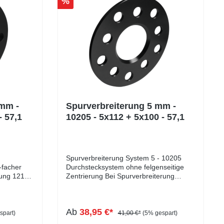
%
 mm -
Spurverbreiterung 5 mm -
- 57,1
10205 - 5x112 + 5x100 - 57,1
Spurverbreiterung System 5 - 10205
-facher
Durchstecksystem ohne felgenseitige
rung 12119
Zentrierung Bei Spurverbreiterung
10205 handelt es sich um ein
er
Durchstecksystem ohne felgenseitige
Zentrierung. Die Zentrierung der Felge
Ab
38,95 €*
wünschte
findet weiterhin mittels der
spart)
41,00 €*
(5% gespart)
Fahrzeugnabe statt, welche