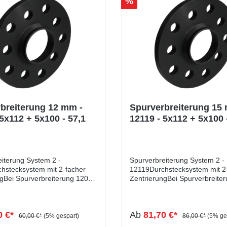
%
breiterung 12 mm -
Spurverbreiterung 15
5x112 + 5x100 - 57,1
12119 - 5x112 + 5x100 
iterung System 2 -
Spurverbreiterung System 2 -
hstecksystem mit 2-facher
12119Durchstecksystem mit 2
ngBei Spurverbreiterung 12079
ZentrierungBei Spurverbreite
 sich um ein
handelt es sich um ein
ksystem mit doppelter
Durchstecksystem mit doppelt
g, die für optimales
Zentrierung, die für optimales
0 €*
Ab
81,70 €*
lten sorgt und unerwünschte
Fahrverhalten sorgt und uner
60,00 €*
(5% gespart)
86,00 €*
(5% ge
n verhindert. Bei
Vibrationen verhindert. Bei