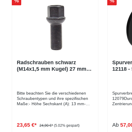
%
%
Radschrauben schwarz
Spurver
(M14x1,5 mm Kugel) 27 mm
12118 - 
10 Stück
Bitte beachten Sie die verschiedenen
Spurverbre
Schraubentypen und ihre spezifischen
12079Durc
Maße:- Höhe Sechskant (A): 13 mm-
Zentrieru
Höhe Kugelbund (B): 8 mm-
handelt es
Kopfdurchmesser (D1): 22 mm-
Durchstec
Schlüsselweite: 17 mm- Länge: 27 - 60
Zentrierun
23,65 €*
Ab
57,0
mm- Farbe: schwarz verzinkt
Fahrverha
24,90 €*
(5.02% gespart)
Vibratione