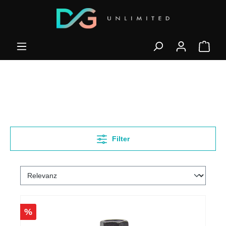
Filter
%