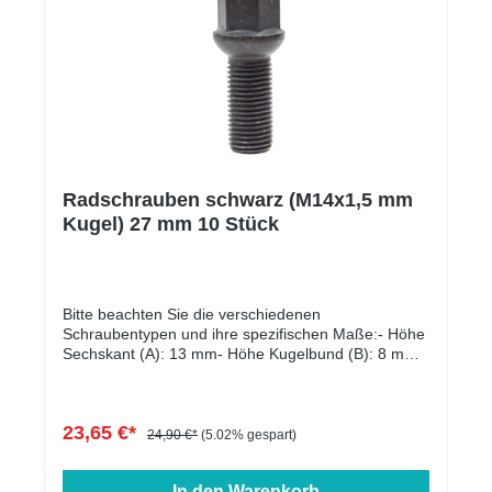
Radschrauben schwarz (M14x1,5 mm
Kugel) 27 mm 10 Stück
Bitte beachten Sie die verschiedenen
Schraubentypen und ihre spezifischen Maße:- Höhe
Sechskant (A): 13 mm- Höhe Kugelbund (B): 8 mm-
Kopfdurchmesser (D1): 22 mm- Schlüsselweite: 17
mm- Länge: 27 - 60 mm- Farbe: schwarz verzinkt
23,65 €*
24,90 €*
(5.02% gespart)
In den Warenkorb