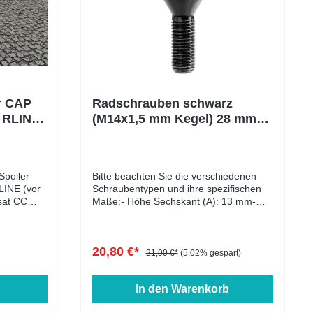
r CAP
Radschrauben schwarz
 RLINE
(M14x1,5 mm Kegel) 28 mm
10 Stück
Spoiler
Bitte beachten Sie die verschiedenen
LINE (vor
Schraubentypen und ihre spezifischen
Maße:- Höhe Sechskant (A): 13 mm-
ASSAT CC
Höhe Kegelbund (B): 12,5 mm-
Kopfdurchmesser (D1): 22 mm-
 mit
Schlüsselweite: 17 mm- Länge: 25 - 60
20,80 €*
eitigen 3M
mm- Farbe: schwarz verzinkt
21,90 €*
(5.02% gespart)
aterial:
In den Warenkorb