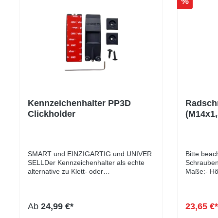
%
Kennzeichenhalter PP3D
Radsch
Clickholder
(M14x1
10 Stüc
SMART und EINZIGARTIG und UNIVER
Bitte beac
SELLDer Kennzeichenhalter als echte
Schraubent
alternative zu Klett- oder
Maße:- Hö
Magnetkennzeichenhalter.Passend für
Höhe Kuge
sämtliche Kennzeichen Weltweit auch
Kopfdurch
Deutsche 3D Kennzeichen, Durch
Schlüsselw
Ab
24,99 €*
23,65 €
die Sicherungs-Schraube auch in
mm- Farbe
Deutschland FZV