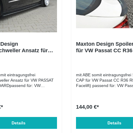
doToledo5P1.8118BYTEuro
doToledo5P1.8118BZBEuro
doToledo5P1.8118CDAAEuro
doToledo5P2.0147BWAEuro
doToledo5P2.0155CCZBEuro
 Design
Maxton Design Spoile
taviaOctavia
chweller Ansatz für
für VW Passat CC R36
8BZBEuro
SSAT CC STANDARD
schwarz Hochglanz
taviaOctavia
z Hochglanz
18CDAAEuro
aviaOctavia II
47BWAEuro
mit eintragungsfrei
mit ABE somit eintragungsfrei 
aviaOctavia II
weller Ansatz für VW PASSAT
CAP für VW Passat CC R36 R
47CCZAEuro
ARDpassend für: VW
Facelift) passend für: VW Passat CC
perbSuperb
C STANDARD (2008 - 2012)
R36 R-Line 2008-2016 VW P
8BZBEuro
ng: Seitenschweller Ansatz
STANDARD (2008 - 2016)
perbSuperb
ABS-Kunststoff
Lieferumfang: Spoiler CAP für
€*
144,00 €*
18CDAAEuro
bereits angebrachtem doppels
perbSuperb
Klebeband und
47CCZAEuro
KantenschutzEntfettungstuch M
s1F2.0147BWAEuro
Details
ABS-Kunststoff
Details
s1F2.0147CAWBEuro