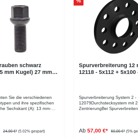
%
rauben schwarz
Spurverbreiterung 12
,5 mm Kugel) 27 mm
12118 - 5x112 + 5x100 
k
hten Sie die verschiedenen
Spurverbreiterung System 2 -
ypen und ihre spezifischen
12079Durchstecksystem mit 2
he Sechskant (A): 13 mm-
ZentrierungBei Spurverbreite
lbund (B): 8 mm-
handelt es sich um ein
messer (D1): 22 mm-
Durchstecksystem mit doppelt
eite: 17 mm- Länge: 27 - 60
Zentrierung, die für optimales
*
Ab
57,00 €*
: schwarz verzinkt
Fahrverhalten sorgt und uner
24,90 €*
(5.02% gespart)
60,00 €*
(5% ge
Vibrationen verhindert. Bei