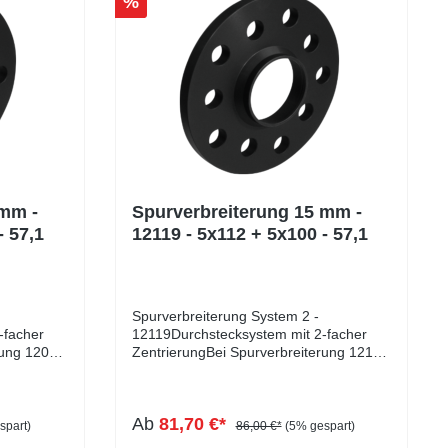
%
 mm -
Spurverbreiterung 15 mm -
- 57,1
12119 - 5x112 + 5x100 - 57,1
Spurverbreiterung System 2 -
-facher
12119Durchstecksystem mit 2-facher
rung 12079
ZentrierungBei Spurverbreiterung 12119
handelt es sich um ein
er
Durchstecksystem mit doppelter
Zentrierung, die für optimales
Ab
81,70 €*
wünschte
Fahrverhalten sorgt und unerwünschte
spart)
86,00 €*
(5% gespart)
Vibrationen verhindert. Bei