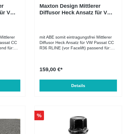
er
Maxton Design Mittlerer
für VW
Diffusor Heck Ansatz für VW
(vor
Passat CC R36 RLINE (vor
ochglanz
Facelift) DTM LOOK schwarz
Hochglanz
Mittlerer
mit ABE somit eintragungsfrei Mittlerer
Passat CC
Diffusor Heck Ansatz für VW Passat CC
end für:
R36 RLINE (vor Facelift) passend für:
08-2012
VW Passat CC R36 R-Line 2008-2012
Lieferumfang: Mittlerer Diffusor Heck
ff
Ansatz Material: ABS-Kunststoff
159,00 €*
Details
%