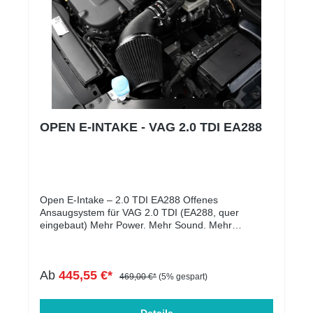
OPEN E-INTAKE - VAG 2.0 TDI EA288
Open E-Intake – 2.0 TDI EA288 Offenes
Ansaugsystem für VAG 2.0 TDI (EA288, quer
eingebaut) Mehr Power. Mehr Sound. Mehr
Fahrspaß – mit Gutachten eintragbar! Erlebe deinen
Diesel völlig neu! Das Open E-Intake System für alle
2.0 TDI-Motoren der EA288-Baureihe sorgt für
Ab
445,55 €*
spürbar mehr Leistung, hörbaren Turbo-Sound und
469,00 €*
(5% gespart)
ein deutlich sportlicheres Fahrgefühl – ganz legal
und mit Teilegutachten. Das optimierte Ansaugrohr