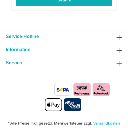
aus Hochleistungskunststoff vergrößert den
Details
Querschnitt von 80 mm auf satte 152 mm. Dadurch
gelangt deutlich mehr Frischluft zum Turbolader –
für schnelleren Ladedruckaufbau, besseren
Durchzug und direkteres Ansprechverhalten. ?
Deine Vorteile auf einen Blick: ✅ Deutlich verstärkter
Ansaugsound – sattes Turbopfeifen & sportliches
Ansaugrauschen ✅ Mehr Luft, mehr Leistung –
Service-Hotline
optimierte Luftführung für maximale Performance ✅
Schnelleres Ansprechverhalten – spürbar agileres
Information
Fahrgefühl ✅ Mit Teilegutachten – legal eintragbar
und kombinierbar mit typgenehmigten (ECE/EG)
Abgasanlagen ✅ Plug & Play-Montage – perfekt
Service
passend für alle VAG 2.0 TDI EA288-Motoren (quer)
Gerade beim TDI-Motor entfaltet die offene
Ansaugung ihr volles Potenzial: Mehr Frischluft,
mehr Turbo-Feeling, mehr Emotion – und das mit
Straßenzulassung! ✅ Kompatible & zugelassene
Fahrzeuge (ab 90 kW Leistung): AUDI A3 (8V) 2.0
TDI A3 (8Y) 2.0 TDI Q2 (GA) 2.0 TDI Q3 (8U / 8U1)
2.0 TDI TT (8S) 2.0 TDI SEAT / CUPRA CUPRA
Formentor (KM) 2.0 TDI CUPRA Leon (KL) / Leon
ST (KL) 2.0 TDI SEAT Ateca (5FP) 2.0 TDI SEAT
Leon (5F) / Leon ST (5F) 2.0 TDI SEAT Tarraco
* Alle Preise inkl. gesetzl. Mehrwertsteuer zzgl.
Versandkosten
(KN) 2.0 TDI SEAT Alhambra (7N) 2.0 TDI (nur