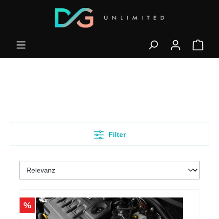
Filter
%