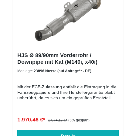
HJS Ø 89/90mm Vorderrohr /
Downpipe mit Kat (M140i, x40i)
Montage:
23896 Nusse (auf Anfrage** - DE)
Mit der ECE-Zulassung entfällt die Eintragung in die
Fahrzeugpapiere und Ihre Herstellergarantie bleibt
unberührt, da es sich um ein geprüftes Ersatzteil
handelt.Die Downpipe ist perfekt geeignet für
Serien-, sowie für leistungsgesteigerte Fahrzeuge.
In der folgenden Tabelle werden die kompatiblen
1.970,46 €*
Fahrzeuge aufgelistet. Der Motorcode ist
2.074,17 €*
(5% gespart)
entscheidend und muss übereinstimmen. Massive
Entlastung des Krümmers & Ladersoptimale Abfuhr