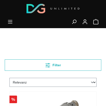
Filter
%