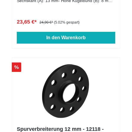
Sechskant (A): 13 mm- Höhe Kugelbund (B): 8 mm-
Kopfdurchmesser (D1): 22 mm- Schlüsselweite: 17
mm- Länge: 27 - 60 mm- Farbe: schwarz verzinkt
23,65 €*
24,90 €*
(5.02% gespart)
In den Warenkorb
%
Spurverbreiterung 12 mm - 12118 -