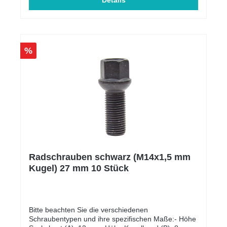
Polizeikontrollen!Einfache Installation und
Details
HandhabungGroßer Halter bleibt fix am
Kennzeichen (somit weniger Verschleiß am
Kennzeichenhalter selbst)Kleiner Halter bleibt fix am
Fahrzeug und fällt somit kaum auf bei Bildern oder
auf Treffen/Ausstellungen (kann easy retuschiert
%
werden)Plug and Playrobustes, wetterfestes
Materialmit Doppelseitigen Klebeband 3M VHB vom
Marktführer 3MKompatibel mit sämtlichen
Kennzeichen Weltweit auch Deutsche 3D
KennzeichenUniversellSonderanfertigungen für
Wabengrills oder Spezielle Fahrzeugformen möglich
(Bitte per Mail anfragen)
Radschrauben schwarz (M14x1,5 mm
Kugel) 27 mm 10 Stück
Bitte beachten Sie die verschiedenen
Schraubentypen und ihre spezifischen Maße:- Höhe