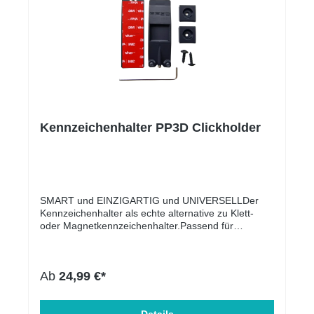
Kennzeichenhalter PP3D Clickholder
SMART und EINZIGARTIG und UNIVERSELLDer
Kennzeichenhalter als echte alternative zu Klett-
oder Magnetkennzeichenhalter.Passend für
sämtliche Kennzeichen Weltweit auch Deutsche 3D
Kennzeichen, Durch die Sicherungs-Schraube auch
in Deutschland FZV konform!!!UnsichtbarKein Klett
Ab
24,99 €*
oder MagnetHält bis über 300Km/HWaschstraßen
sicher Durch die Sicherungs-Schraube FZV
konform und somit keine Probleme mit TÜV und