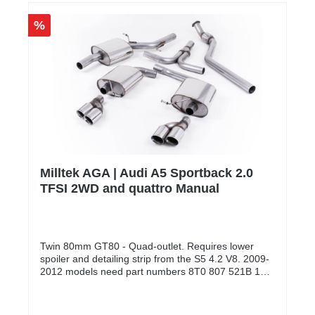
werden und eine der umfangreichsten
Produktpaletten an EG-zugelassenen
%
Auspuffanlagen auf dem Markt anzubieten, welche
alle vom TÜV in Deutschland geprüft und genehmigt
wurden. Bitte beachte, dass es sich um
Auftragsfertigungen handelt, dementsprechend kann
es je nach Auftragslage zu Verzögerungen kommen.
Alle unsere Milltek AGAs sind ECE zugelassen und
dadurch eintragungsfrei.** Der Preis für die Montage
wird individuell auf Ihr Fahrzeug berechnet und wird
daher weder angezeigt noch berechnet.
Milltek AGA | Audi A5 Sportback 2.0
TFSI 2WD and quattro Manual
Twin 80mm GT80 - Quad-outlet. Requires lower
spoiler and detailing strip from the S5 4.2 V8. 2009-
2012 models need part numbers 8T0 807 521B 1RR
and 8T0 807 791 2ZZ. 2012 and later facelift models
need part numbers 8T8 807 521 01C and 8T0 807
791 B 1RR. These parts are available from your