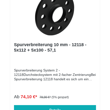
Spurverbreiterung 10 mm - 12118 -
5x112 + 5x100 - 57,1
Spurverbreiterung System 2 -
12118Durchstecksystem mit 2-facher ZentrierungBei
Spurverbreiterung 12118 handelt es sich um ein
Durchstecksystem mit doppelter Zentrierung, die für
optimales Fahrverhalten sorgt und unerwünschte
Vibrationen verhindert. Bei Distanzscheiben
Ab
74,10 €*
schmäler als 12mm ist die Passfähigkeit zwischen
78,00 €*
(5% gespart)
Fahrzeugnabe und Rad zu überprüfen** - Hilfe
hierzu finden Sie in unserem Infoblatt zur