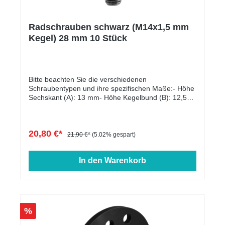
es je nach Auftragslage zu Verzögerungen kommen.
Alle unsere Milltek AGAs sind ECE zugelassen und
dadurch eintragungsfrei.** Der Preis für die Montage
Radschrauben schwarz (M14x1,5 mm
wird individuell auf Ihr Fahrzeug berechnet und wird
Kegel) 28 mm 10 Stück
daher weder angezeigt noch berechnet.
Bitte beachten Sie die verschiedenen
Schraubentypen und ihre spezifischen Maße:- Höhe
Sechskant (A): 13 mm- Höhe Kegelbund (B): 12,5
mm- Kopfdurchmesser (D1): 22 mm-
Schlüsselweite: 17 mm- Länge: 25 - 60 mm-
Farbe: schwarz verzinkt
20,80 €*
21,90 €*
(5.02% gespart)
In den Warenkorb
%