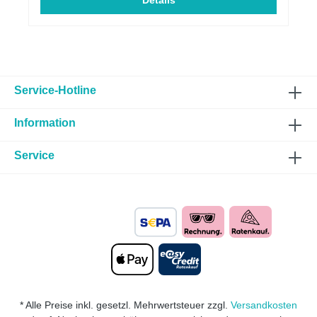
Passfähigkeit für System 2 - Download
Details
Infoblatt / Download Vermaßungsblatt. Für
schwierige Fälle gibt es in der Regel
unterschiedliche Ausführungen der Spurplatten - Wir
beraten Sie gerne! Ab Scheibenstärken über 25mm
ist außerdem die Verfügbarkeit von Radschrauben in
entsprechender Länge zu prüfen. Es werden
längere Radschrauben bzw. Rändelbolzen benötigt,
Service-Hotline
welche gesondert bestellt werden müssen. Achten
Sie dabei bitte auf die Ausführung des vorliegenden
Information
Befestigungsmaterial (Kegel-, Kugel- oder
Flachbund, Gewinde und Schaftlänge).Technische
Daten:Scheibenstärke: 10mm pro Rad (= 20mm pro
Service
Achse)Lochkreis(e)*: 100/5 +
112/5Zentrierbunddurchmesser:
57,1mmFasengröße PHO
(Felgenseite): 6x35°Nabenlochtiefe NLT
(Fahrzeugseite): 15Verpackungseinheit: 2 Stück (= 1
Achse)Montagevideo auf YouTube
ansehenHinweisvideo ZBH, NLT & PHO auf
YouTube ansehenMontageanleitung als PDF
herunterladen*Es kann sich um einen sogenannten
Doppellochkreis handeln. Der Artikel kann für
Fahrzeuge mit beiden Lochkreisen eingesetzt
* Alle Preise inkl. gesetzl. Mehrwertsteuer zzgl.
Versandkosten
werden.**Beachten Sie die Werte PHO und ZBH aus