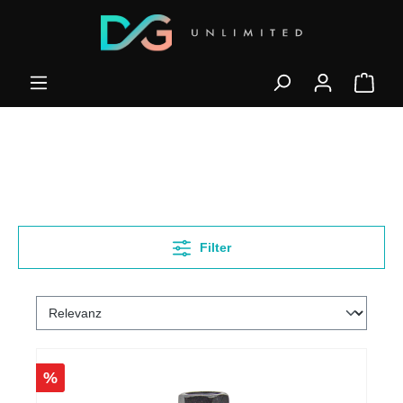
Filter
%