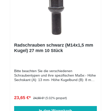
Radschrauben schwarz (M14x1,5 mm
Kugel) 27 mm 10 Stück
Bitte beachten Sie die verschiedenen
Schraubentypen und ihre spezifischen Maße:- Höhe
Sechskant (A): 13 mm- Höhe Kugelbund (B): 8 mm-
Kopfdurchmesser (D1): 22 mm- Schlüsselweite: 17
mm- Länge: 27 - 60 mm- Farbe: schwarz verzinkt
23,65 €*
24,90 €*
(5.02% gespart)
In den Warenkorb