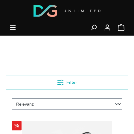
Filter
%