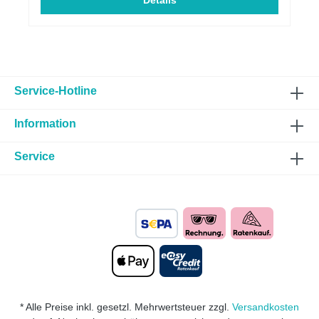
von Abgasen leistungssteigernd mehr
Details
DrehmomentECE genehmigtMassive Verbesserung
des Ansprechverhalten Passend für folgende
Fahrzeuge:HERSTELLERBAUREIHEMODELLTYPLT
R.KWMOTORTYPABGASNORMHINWEISBMW220i2
20iUKL-L / F2AT (F45)2.0141B48A20AEuro 6Bis zur
Euro 6b oder B6b Abgasnorm!BMW220i220iUKL-L /
F2GT (F46)2.0141B48A20AEuro 6Bis zur Euro 6b
Service-Hotline
oder B6b Abgasnorm!BMW225i225i / xDriveUKL-L /
F2AT (F45)2.0170B48A20BEuro 6Bis zur Euro 6b
Information
oder B6b Abgasnorm!BMWX1X1 / xDriveUKL-L /
F1X (F48)2.0141B48A20AEuro 6Bis zur Euro 6b
oder B6b Abgasnorm!BMWX1X1 / xDriveUKL-L /
Service
F1X (F48)2.0170B48A20BEuro 6Bis zur Euro 6b
oder B6b Abgasnorm!MINIMiniCooper SUKL-L /
FMCA (F57)2.0141B48A20AEuro 6Bis zur Euro 6b
oder B6b Abgasnorm!MINIMiniCooper SUKL-L /
FMK (F54)2.0120B48A20AEuro 6Bis zur Euro 6b
oder B6b Abgasnorm!MINIMiniCooper SUKL-L /
FMK (F54)2.0141B48A20AEuro 6Bis zur Euro 6b
oder B6b Abgasnorm!MINIMiniCooper SUKL-L /
FML2 (F56)2.0120B48A20AEuro 6Bis zur Euro 6b
oder B6b Abgasnorm!MINIMiniCooper SUKL-L /
FML2 (F56)2.0141B48A20AEuro 6Bis zur Euro 6b
* Alle Preise inkl. gesetzl. Mehrwertsteuer zzgl.
Versandkosten
oder B6b Abgasnorm!MINIMiniCooper SUKL-L /