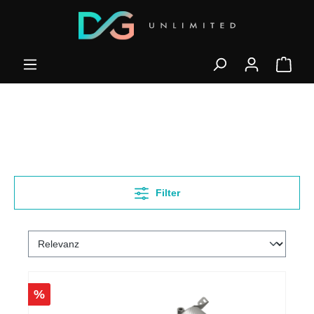
Filter
%