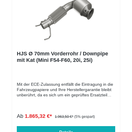
HJS Ø 70mm Vorderrohr / Downpipe
mit Kat (Mini F54-F60, 20i, 25i)
Mit der ECE-Zulassung entfällt die Eintragung in die
Fahrzeugpapiere und Ihre Herstellergarantie bleibt
unberührt, da es sich um ein geprüftes Ersatzteil
handelt.Die Downpipe ist perfekt geeignet für
Serien-, sowie für leistungsgesteigerte Fahrzeuge.
In der folgenden Tabelle werden die kompatiblen
Ab
1.865,32 €*
Fahrzeuge aufgelistet. Der Motorcode ist
1.963,50 €*
(5% gespart)
entscheidend und muss übereinstimmen. Massive
Entlastung des Krümmers & Ladersoptimale Abfuhr