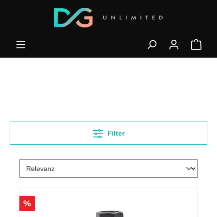
Filter
%