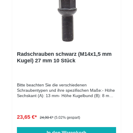
Radschrauben schwarz (M14x1,5 mm
Kugel) 27 mm 10 Stück
Bitte beachten Sie die verschiedenen
Schraubentypen und ihre spezifischen Maße:- Höhe
Sechskant (A): 13 mm- Höhe Kugelbund (B): 8 mm-
Kopfdurchmesser (D1): 22 mm- Schlüsselweite: 17
mm- Länge: 27 - 60 mm- Farbe: schwarz verzinkt
23,65 €*
24,90 €*
(5.02% gespart)
In den Warenkorb