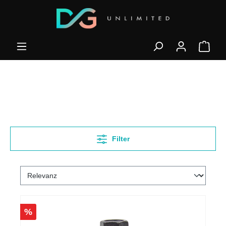
Filter
%