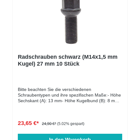
Radschrauben schwarz (M14x1,5 mm
Kugel) 27 mm 10 Stück
Bitte beachten Sie die verschiedenen
Schraubentypen und ihre spezifischen Maße:- Höhe
Sechskant (A): 13 mm- Höhe Kugelbund (B): 8 mm-
Kopfdurchmesser (D1): 22 mm- Schlüsselweite: 17
mm- Länge: 27 - 60 mm- Farbe: schwarz verzinkt
23,65 €*
24,90 €*
(5.02% gespart)
In den Warenkorb