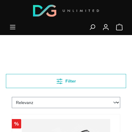
Filter
%