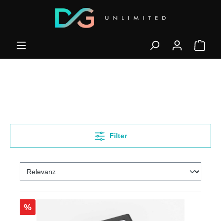
Filter
%