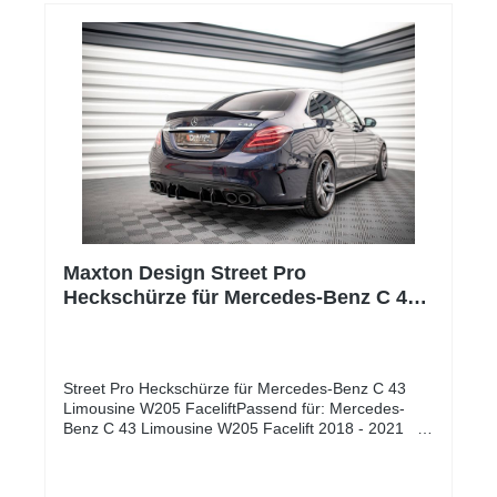
können in den folgenden Optionen hergestellt
werden: 10 cm dickes Mattschwarz, 10 mm dickes
Mattschwarz mit rotem Kern.Wenn Sie das Teil
farbig lackieren möchten, muss vor dem Lackieren
eine Grundierung verwendet werden.Die Teile sind
mit einem Etikett versehen, das die Echtheit und
Qualität des Produkts bestätigtMaterial: ABS-
Kunststoff
Maxton Design Street Pro
Heckschürze für Mercedes-Benz C 43
Limousine W205 Facelift
Street Pro Heckschürze für Mercedes-Benz C 43
Limousine W205 FaceliftPassend für: Mercedes-
Benz C 43 Limousine W205 Facelift 2018 - 2021
Lieferumfang: Diffusor Heck
AnsatzMontagesatzLanglebigeres Material, 10 mm
dicke ABS-KunststoffplatteKann mehr Stößen und