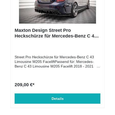
Kunststoff
Maxton Design Street Pro
Heckschürze für Mercedes-Benz C 43
Limousine W205 Facelift
Street Pro Heckschürze für Mercedes-Benz C 43
Limousine W205 FaceliftPassend für: Mercedes-
Benz C 43 Limousine W205 Facelift 2018 - 2021
Lieferumfang: Diffusor Heck
AnsatzMontagesatzLanglebigeres Material, 10 mm
dicke ABS-KunststoffplatteKann mehr Stößen und
209,00 €*
Kratzschäden standhaltenDas Fehlen von
Metallelementen verhindert jegliche Korrosion des
TeilsNeues Design mit stilvollem KantenfinishUV-
SchutzbeschichtungBeständig gegen
Details
Witterungseinflüsse, hält hohen und niedrigen
Temperaturen standProdukt wird mit einer
Schutzfolie gesichertKein Lackieren nötigProdukte